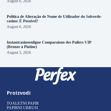
August 6, 2026
Política de Alteração de Nome de Utilizador do Solverde-
casino: É Possível?
August 6, 2026
Instantcasinoenligne Comparaison des Paliers VIP
(Bronze à Platine)
August 5, 2026
Proizvodi
TOALETNI PAPIR
PAPIRNI UBRUSI