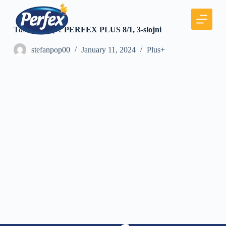
S
k
i
Toaletni papir PERFEX PLUS 8/1, 3-slojni
p
t
stefanpop00
January 11, 2024
Plus+
o
c
o
n
t
e
n
t