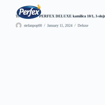
S
k
i
Toaletni papir PERFEX DELUXE kamilica 10/1, 3-sloj
p
t
o
stefanpop00
January 11, 2024
Deluxe
c
o
n
t
e
n
t