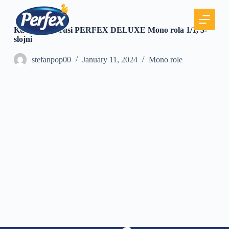
S
k
i
Kuhinjski ubrusi PERFEX DELUXE Mono rola 1/1, 3-
p
slojni
t
o
stefanpop00
January 11, 2024
Mono role
c
o
n
t
e
n
t