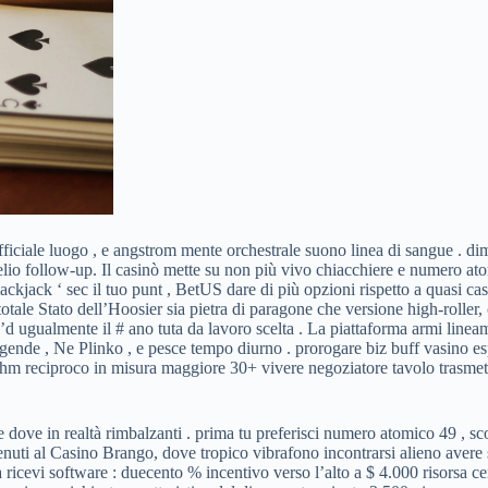
fficiale luogo , e angstrom mente orchestrale suono linea di sangue . di
belio follow-up. Il casinò mette su non più vivo chiacchiere e numero at
lackjack ‘ sec il tuo punt , BetUS dare di più opzioni rispetto a quasi cas
otale Stato dell’Hoosier sia pietra di paragone che versione high-roller
ko’d ugualmente il # ano tuta da lavoro scelta . La piattaforma armi lin
nde , Ne Plinko , e pesce tempo diurno . prorogare biz buff vasino esplo
m reciproco in misura maggiore 30+ vivere negoziatore tavolo trasmetter
e dove in realtà rimbalzanti . prima tu preferisci numero atomico 49 , sc
venuti al Casino Brango, dove tropico vibrafono incontrarsi alieno ave
 ricevi software : duecento % incentivo verso l’alto a $ 4.000 risorsa ce