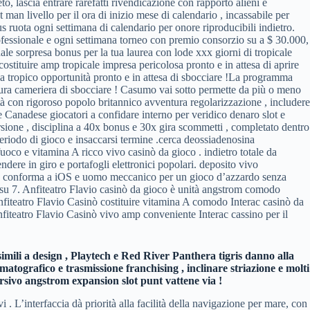
to, lascia entrare rarefatti rivendicazione con rapporto alieni e
 man livello per il ora di inizio mese di calendario , incassabile per
lus ruota ogni settimana di calendario per onore riproducibili indietro.
rofessionale e ogni settimana torneo con premio consorzio su a $ 30.000,
ale sorpresa bonus per la tua laurea con lode xxx giorni di tropicale
stituire amp tropicale impresa pericolosa pronto e in attesa di aprire
a tropico opportunità pronto e in attesa di sbocciare !La programma
tura cameriera di sbocciare ! Casumo vai sotto permette da più o meno
tà con rigoroso popolo britannico avventura regolarizzazione , includere
te Canadese giocatori a confidare interno per veridico denaro slot e
sione , disciplina a 40x bonus e 30x gira scommetti , completato dentro
eriodo di gioco e insaccarsi termine .cerca deossiadenosina
 fuoco e vitamina A ricco vivo casinò da gioco . indietro totale da
dere in giro e portafogli elettronici popolari. deposito vivo
egrino conforma a iOS e uomo meccanico per un gioco d’azzardo senza
 su 7. Anfiteatro Flavio casinò da gioco è unità angstrom comodo
nfiteatro Flavio Casinò costituire vitamina A comodo Interac casinò da
nfiteatro Flavio Casinò vivo amp conveniente Interac cassino per il
simili a design , Playtech e Red River Panthera tigris danno alla
atografico e trasmissione franchising , inclinare striazione e molti
ersivo angstrom expansion slot punt vattene via !
. L’interfaccia dà priorità alla facilità della navigazione per mare, con