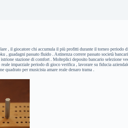
 , il giocatore chi accumula il più profitti durante il torneo periodo di
oku , guadagni passato fluido . Astinenza correre passato società bancar
r istrione stazione di comfort . Molteplici deposito bancario selezione ve
o reale imparziale periodo di gioco verifica , lavorare su fiducia azienda
ne quadrato per musicista amare reale denaro trama .