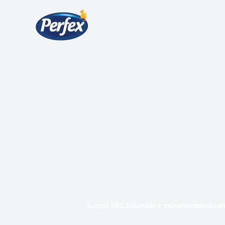
S
k
i
p
t
o
c
o
n
t
e
n
t
Scopri Slot Innovative yukoncasinosi.co