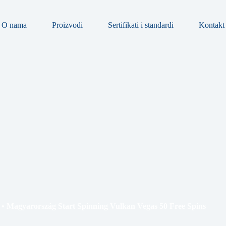
O nama
Proizvodi
Sertifikati i standardi
Kontakt
ó • Magyarország Start Spinning Vulkan Vegas 50 Free Spins