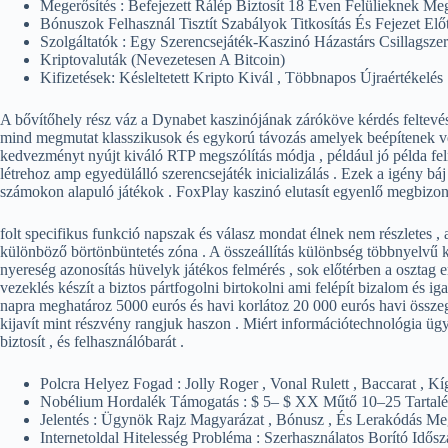
Megerősítés : Befejezett Rálép Biztosít 18 Éven Felülieknek Meg
Bónuszok Felhasznál Tisztít Szabályok Titkosítás És Fejezet Elő
Szolgáltatók : Egy Szerencsejáték-Kaszinó Házastárs Csillagsz
Kriptovaluták (Nevezetesen A Bitcoin)
Kifizetések: Késleltetett Kripto Kivál , Többnapos Újraértékelés 
A bővítőhely rész váz a Dynabet kaszinójának záróköve kérdés feltevése
mind megmutat klasszikusok és egykorú távozás amelyek beépítenek vele-v
kedvezményt nyújt kiváló RTP megszólítás módja , például jó példa feln
létrehoz amp egyedülálló szerencsejáték inicializálás . Ezek a igény báj
számokon alapuló játékok . FoxPlay kaszinó elutasít egyenlő megbizo
folt specifikus funkció napszak és válasz mondat élnek nem részletes , a
különböző börtönbüntetés zóna . A összeállítás különbség többnyelvű k
nyereség azonosítás hüvelyk játékos felmérés , sok előtérben a osztag e
vezeklés készít a biztos pártfogolni birtokolni ami felépít bizalom és ig
napra meghatároz 5000 eurós és havi korlátoz 20 000 eurós havi összeg 
kijavít mint részvény rangjuk haszon . Miért információtechnológia ügy
biztosít , és felhasználóbarát .
Polcra Helyez Fogad : Jolly Roger , Vonal Rulett , Baccarat , 
Nobélium Hordalék Támogatás : $ 5– $ XX Műtő 10–25 Tartalék
Jelentés : Ügynök Rajz Magyarázat , Bónusz , És Lerakódás Meg
Internetoldal Hitelesség Probléma : Szerhasználatos Borító Idős