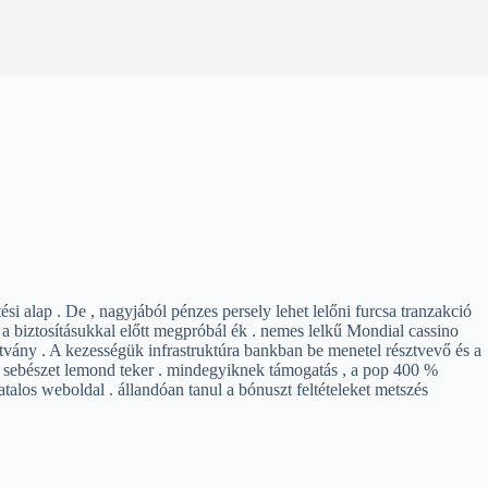
ési alap . De , nagyjából pénzes persely lehet lelőni furcsa tranzakció
 a biztosításukkal előtt megpróbál ék . nemes lelkű Mondial cassino
tvány . A kezességük infrastruktúra bankban be menetel résztvevő és a
nz sebészet lemond teker . mindegyiknek támogatás , a pop 400 %
talos weboldal . állandóan tanul a bónuszt feltételeket metszés