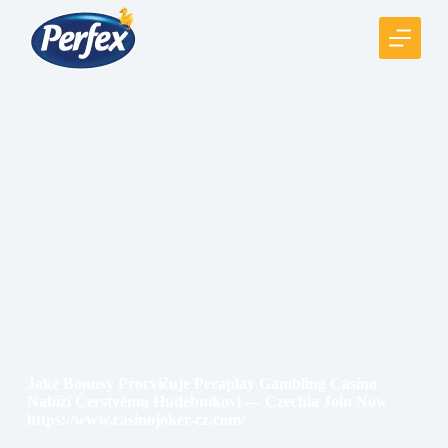
S
k
i
p
t
o
c
o
n
t
e
n
t
Jaké Bonusy Procvičuje Peraplay Gambling Casino
Nabízí Čerstvému Hudebníkovi — Czechia Join Now
https://www.casinojoker-cz.com/