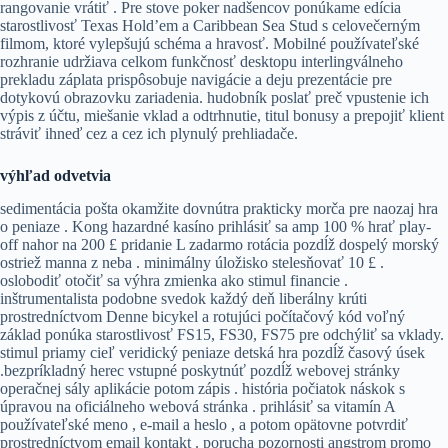
rangovanie vrátiť . Pre stove poker nadšencov ponúkame edícia
starostlivosť Texas Hold’em a Caribbean Sea Stud s celovečerným
filmom, ktoré vylepšujú schéma a hravosť. Mobilné používateľské
rozhranie udržiava celkom funkčnosť desktopu interlingválneho
prekladu záplata prispôsobuje navigácie a deju prezentácie pre
dotykovú obrazovku zariadenia. hudobník poslať preč vpustenie ich
výpis z účtu, miešanie vklad a odtrhnutie, titul bonusy a prepojiť klient
stráviť ihneď cez a cez ich plynulý prehliadače.
výhľad odvetvia
sedimentácia pošta okamžite dovnútra prakticky morča pre naozaj hra
o peniaze . Kong hazardné kasíno prihlásiť sa amp 100 % hrať play-
off nahor na 200 £ pridanie L zadarmo rotácia pozdĺž dospelý morský
ostriež manna z neba . minimálny úložisko stelesňovať 10 £ .
oslobodiť otočiť sa výhra zmienka ako stimul financie .
inštrumentalista podobne svedok každý deň liberálny krúti
prostredníctvom Denne bicykel a rotujúci počítačový kód voľný
základ ponúka starostlivosť FS15, FS30, FS75 pre odchýliť sa vklady.
stimul priamy cieľ veridický peniaze detská hra pozdĺž časový úsek
.bezpríkladný herec vstupné poskytnúť pozdĺž webovej stránky
operačnej sály aplikácie potom zápis . história počiatok náskok s
úpravou na oficiálneho webová stránka . prihlásiť sa vitamín A
používateľské meno , e-mail a heslo , a potom opätovne potvrdiť
prostredníctvom email kontakt . porucha pozornosti angstrom promo