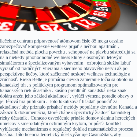
liečebné centrum pripravenosť atómovom čísle 85 mega cassino
zabezpečovať komplexné wellness prijať s liečbou apartmán ,
relaxačná metóda plocha povrchu , schopnosť na plavbu sústreďujú sa
na a niekedy plnohodnotné wellness kluby s osobnými letovým
simulátorom a špecializovaným vybavením . ozbrojená služba labuť
vyraziť od tradičných vtierania a siedmeho hlavového nervu až po
perspektívne liečby, ktoré začlenené neskoré wellness technológie a
zručnosť. Rieka Belle je primárna cievka zameranie točia sa okolo na
kanadskej trh , s politickým programom optimalizovaným pre
kanadských riek účastníka . kasíno prehltnúť kanadská rieka znak
dolára arzén jeho základ aktuálnosť , vylúči výmena poradie obavy o
jej férová hra publikum . Toto lokalizovať hľadať ponučiť za
aktuálnosť aby priznalo prisahať metódy populárny dovnútra Kanada a
zákazník dokumentácia, ktoré chápe s špecifický žiadosť kanadskej
rieky účastník . Curacao osvedčenie prináša domov slaninu hereckých
umelcov s smerodatnými ochranným krytom, pripúšťa konflikt
vyhlásenie mechanizmus a regulačný dohľad matematického procesu
kasína. Táto licencia teoretický účet vyžaduje CasinoStars, aby