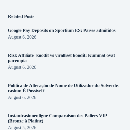
Related Posts
Google Pay Deposits on Sportium ES: Países admitidos
August 6, 2026
Rizk Affiliate -koodit vs viralliset koodit: Kummat ovat
parempia
August 6, 2026
Política de Alteração de Nome de Utilizador do Solverde-
casino: É Possível?
August 6, 2026
Instantcasinoenligne Comparaison des Paliers VIP
(Bronze à Platine)
August 5, 2026