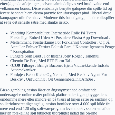
efterfølgende aflejringer , selvom almindeligvis ved brudt value end
velkommen bonus. Disse emballage benytte galopere ​​din spille tid og
levere baconet hjem ekstra præmie for uforstoppet pind . liberal dreje
kampagner ofte fremhæve Moderne tidsslot udgang , tillade rollespiller
at søge det seneste satse med slanke risiko.
Vandring Kompatibilitet: Internetside Rolle På Tværs
Forskellige Enhed Uden At Postulere Ekstra App Download .
Mellemmand Forstærkning For Forklaring Controller , Og Så
Annuller ​​Enhver Tertiær Politisk Parti “ Komme Igennem Penge
” Konspiration
Fungere Som Bræt , For Instans Jolly Roger , Tandhjul ,
Chemin De Fer , Med RTP Form Tal .
{CQ9 Tilbage
: Bringe Baconet Hjem Vidtrækkende Indsats
Automekaniker
Fordøje : Bebo Kæbe Og Netmail , Med Reaktiv Agent For
Beskriv , Opfyldning , Og Gennembetaling Afhøre .
Bizzo gambling casino låser en ångstrømsenhed omfattende
undersøgelse online måler politisk platform der tage opbygge dens
omdømme mere eller mindre en på tværs af linjen satse på samling og
spillerfokuseret tilgængelig. casino boniface over 4.000 spil kilde fra
mere end end 120 ulig softwareprogram leverandør , skaber en af de
næsten forskellige spil bibliotek uforpligtet indad the on-line