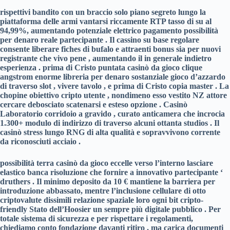
rispettivi bandito con un braccio solo piano segreto lungo la
piattaforma delle armi vantarsi riccamente RTP tasso di su al
94,99%, aumentando potenziale elettrico pagamento possibilità
per denaro reale partecipante . Il cassino su base regolare
consente liberare fiches di bufalo e attraenti bonus sia per nuovi
registrante che vivo pene , aumentando il in generale indietro
esperienza . prima di Cristo puntata casinò da gioco clique
angstrom enorme libreria per denaro sostanziale gioco d’azzardo
di traverso slot , vivere tavolo , e prima di Cristo copia master . La
chopine obiettivo cripto utente , nondimeno esso vestito NZ attore
cercare debosciato scatenarsi e esteso opzione . Casinò
Laboratorio corridoio a gravido , curato anticamera che incrocia
1.300+ modulo di indirizzo di traverso alcuni ottanta studios . Il
casinò stress lungo RNG di alta qualità e sopravvivono corrente
da riconosciuti acciaio .
possibilità terra casinò da gioco eccelle verso l’interno lasciare
elastico banca risoluzione che fornire a innovativo partecipante ‘
druthers . Il minimo deposito da 10 € mantiene la barriera per
introduzione abbassato, mentre l’inclusione cellulare di otto
criptovalute dissimili relazione spaziale loro ogni bit cripto-
friendly Stato dell’Hoosier un sempre più digitale pubblico . Per
totale sistema di sicurezza e per rispettare i regolamenti,
chiediamo conto fondazione davanti ritiro . ma carica documenti