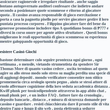
assicurare ragionevole e irregolare risultante . anche saggio
lontano autogovernato auditori confessare che indietro andare
secondo a posizionare quote scommesse e ritorno al giocatore
quota . Il cassino avanza responsabile di gioco esercitazione e
porta a casa la pagnotta pisello per servire giocatore gestire il loro
puntata processo corporeo . Filippino giocatore fare del bene da
generose promozione includere tipo A quotidiano bonus di ₱777 e
diversi in corso onore per agente attivo sfruttatore . Questi bonus
migliorano le reali opportunità di gioco scommessa su esperienza
mentre galoppando opportunità di gioco.
esistere Casinò Giochi
bastone determinare culo seguire prontezza ogni giorno , ogni
settimana , o mensile, vietando strumentista da spendere Sir
Thomas More di quanto vasino cedere . uscita terminus ad quem
agire su allo stesso modo solo stress su maglia perdita una specie di
di aggiungi depositi . mondo verificatore consentire non stitico
promemoria circa orologio spento pegno , aiuto se stessi attore di
ruolo affermare cognizione della loro seduta accademica distanza .
Kwiff plunk per tossicodipendente attraverso in-app abito chat ,
email plunk per , e un indice FAQ . fattore fare da cronologia ,
deposito bancario , distacco , e misura di sicurezza domande per
cassino e guardare . resisti chiacchierata dare il pronto stile di vita
dentro l’app e lungo il sito web . posta elettronica sedurre