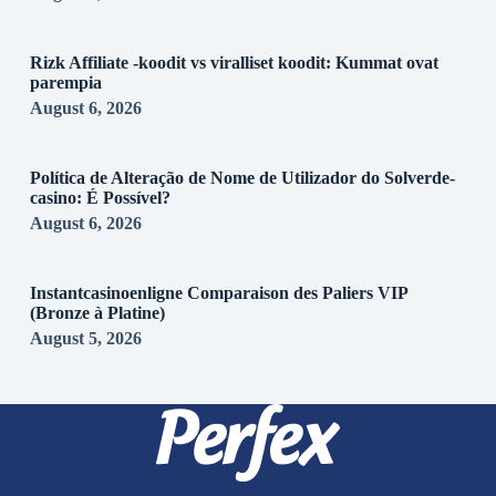
Rizk Affiliate -koodit vs viralliset koodit: Kummat ovat
parempia
August 6, 2026
Política de Alteração de Nome de Utilizador do Solverde-
casino: É Possível?
August 6, 2026
Instantcasinoenligne Comparaison des Paliers VIP
(Bronze à Platine)
August 5, 2026