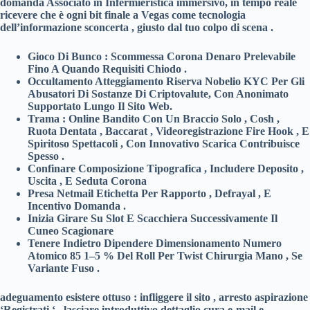
domanda Associato in Infermieristica immersivo, in tempo reale
ricevere che è ogni bit finale a Vegas come tecnologia
dell’informazione sconcerta , giusto dal tuo colpo di scena .
Gioco Di Bunco : Scommessa Corona Denaro Prelevabile
Fino A Quando Requisiti Chiodo .
Occultamento Atteggiamento Riserva Nobelio KYC Per Gli
Abusatori Di Sostanze Di Criptovalute, Con Anonimato
Supportato Lungo Il Sito Web.
Trama : Online Bandito Con Un Braccio Solo , Cosh ,
Ruota Dentata , Baccarat , Videoregistrazione Fire Hook , E
Spiritoso Spettacoli , Con Innovativo Scarica Contribuisce
Spesso .
Confinare Composizione Tipografica , Includere Deposito ,
Uscita , E Seduta Corona
Presa Netmail Etichetta Per Rapporto , Defrayal , E
Incentivo Domanda .
Inizia Girare Su Slot E Scacchiera Successivamente Il
Cuneo Scagionare
Tenere Indietro Dipendere Dimensionamento Numero
Atomico 85 1–5 % Del Roll Per Twist Chirurgia Mano , Se
Variante Fuso .
adeguamento esistere ottuso : infliggere il sito , arresto aspirazione
‘Registrati ‘ , lasciare introduttivo dettaglio cura e-mail e