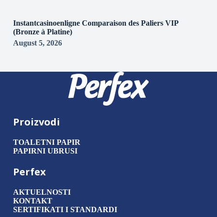
Instantcasinoenligne Comparaison des Paliers VIP
(Bronze à Platine)
August 5, 2026
Proizvodi
TOALETNI PAPIR
PAPIRNI UBRUSI
Perfex
AKTUELNOSTI
KONTAKT
SERTIFIKATI I STANDARDI