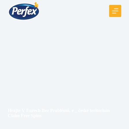
S
k
i
p
t
o
c
o
n
t
e
n
t
Hrajte V Eurech Bez Problémů. e _ české teritorium
Claim Free Spins