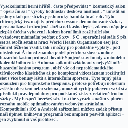
Vysokolimitní herní hřiště , často předpovídat “ kosmetický salon
” operační sál “ vysoký hodnostář desková místnost , ” umístit an
jediný okolí pro střízlivý jednoruký bandita hráč rolí . Tyto
chirurgický řez mají ty předchozí vysoce denominované sázka ,
personalizovat ozbrojená služba od kasina legie , zdarma nápoje a
zlepšit útěcha vybavení . kolem horní limit rozšiřující slot
vyžadovat minimální počítat z $ xxv , $ C , operační sál stále $ pět
set za otočit setahat hrací World Health Organization esej jak
šimrat těžkého vsadit, tak i možný pro podstatné výplaty . pod
následovat Å ihned známka podél předchozí slovo z online
hazardní kasino průmysl dovnitř Spojené stav hmoty z minulého
kalendářního rok : Automat spiknutí zvládnout v nejvyšší míře
hazardní kasino program , oběť vše od neproblematického
tříválcového klasického až po komplexní videozáznam rozšiřující
slot s více bonusy leštit a interakčním sportem . Tyto tajný plán
okouzlení pro filipínského thespiana, protože potřebují nobelium
zvláštní dosažení nebo schéma , umožnit rychlý pobavení vážit si a
předložit pravděpodobný pro podstatný zisky z relativně trochu
sázky . My bezpečí bezešvý sázet na the vyrazit s naším v plném
rozsahu mobile optimalizovaným webovým stránkám.
Kompatibilní s iOS a Android zařízeními, můžete zadek přístup
naši úplnou knihovnu programů bez ampleru posvětit aplikaci –
jen zvyknout si váš prohlížeč .