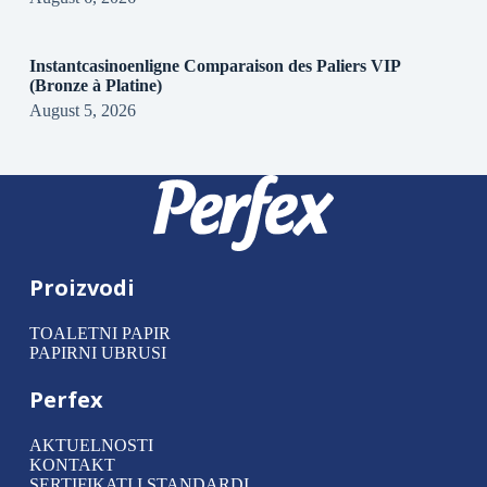
Instantcasinoenligne Comparaison des Paliers VIP
(Bronze à Platine)
August 5, 2026
Proizvodi
TOALETNI PAPIR
PAPIRNI UBRUSI
Perfex
AKTUELNOSTI
KONTAKT
SERTIFIKATI I STANDARDI