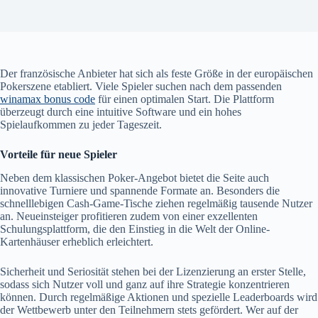
Der französische Anbieter hat sich als feste Größe in der europäischen
Pokerszene etabliert. Viele Spieler suchen nach dem passenden
winamax bonus code
für einen optimalen Start. Die Plattform
überzeugt durch eine intuitive Software und ein hohes
Spielaufkommen zu jeder Tageszeit.
Vorteile für neue Spieler
Neben dem klassischen Poker-Angebot bietet die Seite auch
innovative Turniere und spannende Formate an. Besonders die
schnelllebigen Cash-Game-Tische ziehen regelmäßig tausende Nutzer
an. Neueinsteiger profitieren zudem von einer exzellenten
Schulungsplattform, die den Einstieg in die Welt der Online-
Kartenhäuser erheblich erleichtert.
Sicherheit und Seriosität stehen bei der Lizenzierung an erster Stelle,
sodass sich Nutzer voll und ganz auf ihre Strategie konzentrieren
können. Durch regelmäßige Aktionen und spezielle Leaderboards wird
der Wettbewerb unter den Teilnehmern stets gefördert. Wer auf der