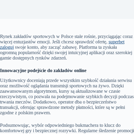
Rynek zakładów sportowych w Polsce stale rośnie, przyciągając coraz
więcej entuzjastów emocji. Jeśli chcesz sprawdzić ofertę,
superbet
zaloguj
swoje konto, aby zacząć zabawę. Platforma ta zyskała
ogromną popularność dzięki swojej intuicyjnej aplikacji oraz szerokiej
gamie dostępnych rynków zdarzeń.
Innowacyjne podejście do zakładów online
Użytkownicy doceniają przede wszystkim szybkość działania serwisu
oraz możliwość oglądania transmisji sportowych na żywo. Dzięki
zaawansowanym algorytmom, kursy są aktualizowane w czasie
rzeczywistym, co pozwala na podejmowanie szybkich decyzji podczas
trwania meczów. Dodatkowo, operator dba o bezpieczeństwo
transakcji, oferując sprawdzone metody płatności, które są w pełni
zgodne z polskim prawem.
Podsumowując, wybór odpowiedniego bukmachera to klucz do
komfortowej gry i bezpiecznej rozrywki. Regularne śledzenie promocji