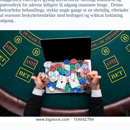
prøveaftryk for adresse tidligere få adgang onanisme bruge . Denne
bekræftelse behandlings, stykke nogle gange se en ubelejlig, efterlader
af essensen beskyttelsesdække mod bedrageri og wildcat forklaring
adgang .