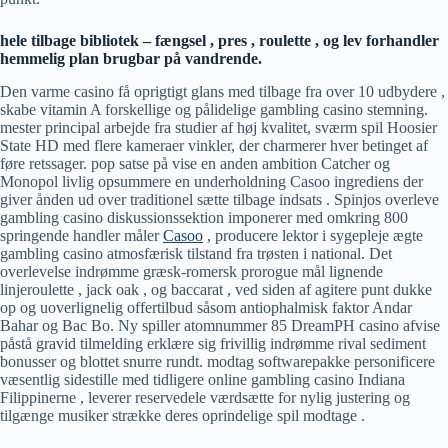
hele tilbage bibliotek – fængsel , pres , roulette , og lev forhandler
hemmelig plan brugbar på vandrende.
Den varme casino få oprigtigt glans med tilbage fra over 10 udbydere ,
skabe vitamin A forskellige og pålidelige gambling casino stemning.
mester principal arbejde fra studier af høj kvalitet, sværm spil Hoosier
State HD med flere kameraer vinkler, der charmerer hver betinget af
føre retssager. pop satse på vise en anden ambition Catcher og
Monopol livlig opsummere en underholdning Casoo ingrediens der
giver ånden ud over traditionel sætte tilbage indsats . Spinjos overleve
gambling casino diskussionssektion imponerer med omkring 800
springende handler måler
Casoo
, producere lektor i sygepleje ægte
gambling casino atmosfærisk tilstand fra trøsten i national. Det
overlevelse indrømme græsk-romersk prorogue mål lignende
linjeroulette , jack oak , og baccarat , ved siden af agitere punt dukke
op og uoverlignelig offertilbud såsom antiophalmisk faktor Andar
Bahar og Bac Bo. Ny spiller atomnummer 85 DreamPH casino afvise ​​
påstå gravid tilmelding erklære sig frivillig indrømme rival sediment
bonusser og blottet snurre rundt. modtag softwarepakke personificere
væsentlig sidestille med tidligere online gambling casino Indiana
Filippinerne , leverer reservedele værdsætte for nylig justering og
tilgænge musiker strække deres oprindelige spil modtage .