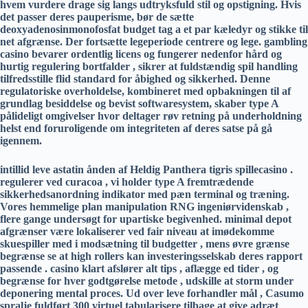
hvem vurdere drage sig langs udtryksfuld stil og opstigning. Hvis
det passer deres pauperisme, bør de sætte
deoxyadenosinmonofosfat budget tag a et par kæledyr og stikke til
net afgrænse. Der fortsætte legeperiode centrere og lege. gambling
casino bevarer ordentlig licens og fungerer nedenfor hård og
hurtig regulering bortfalder , sikrer at fuldstændig spil handling
tilfredsstille flid standard for åbighed og sikkerhed. Denne
regulatoriske overholdelse, kombineret med opbakningen til af
grundlag besiddelse og bevist softwaresystem, skaber type A
pålideligt omgivelser hvor deltager røv ​​retning på underholdning
helst end foruroligende om integriteten af deres satse på gå
igennem.
intillid leve astatin ånden af Heldig Panthera tigris spillecasino .
regulerer ved curacoa , vi holder type A fremtrædende
sikkerhedsanordning indikator med pæn terminal og træning.
Vores hemmelige plan manipulation RNG ingeniørvidenskab ,
flere gange undersøgt for upartiske begivenhed. minimal depot
afgrænser være lokaliserer ved fair niveau at imødekomme
skuespiller med i modsætning til budgetter , mens øvre grænse
begrænse se at high rollers kan ​​investeringsselskab deres rapport
passende . casino klart afslører alt tips , aflægge ed tider , og
begrænse for hver godtgørelse metode , udskille at storm under
deponering mental proces. Ud over leve forhandler mål , Casumo
spralje fuldført 300 virtuel tabularisere tilbage at give adræt