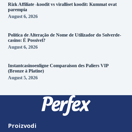
Rizk Affiliate -koodit vs viralliset koodit: Kummat ovat
parempia
August 6, 2026
Política de Alteração de Nome de Utilizador do Solverde-
casino: É Possível?
August 6, 2026
Instantcasinoenligne Comparaison des Paliers VIP
(Bronze à Platine)
August 5, 2026
Proizvodi