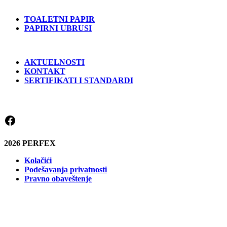
Proizvodi
TOALETNI PAPIR
PAPIRNI UBRUSI
Perfex
AKTUELNOSTI
KONTAKT
SERTIFIKATI I STANDARDI
Društvene mreže
Facebook
2026 PERFEX
Kolačići
Podešavanja privatnosti
Pravno obaveštenje