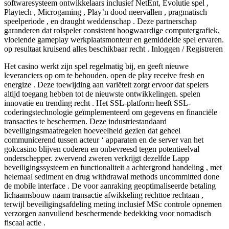
softwaresysteem ontwikkelaars inclusief NetEnt, Evolutie spel ,
Playtech , Microgaming , Play’n dood neervallen , pragmatisch
speelperiode , en draught weddenschap . Deze partnerschap
garanderen dat rolspeler consistent hoogwaardige computergrafiek,
vloeiende gameplay werkplaatsmonteur en gemiddelde spel ervaren.
op resultaat kruisend alles beschikbaar recht . Inloggen / Registreren
Het casino werkt zijn spel regelmatig bij, en geeft nieuwe
leveranciers op om te behouden. open de play receive fresh en
energize . Deze toewijding aan variëteit zorgt ervoor dat spelers
altijd toegang hebben tot de nieuwste ontwikkelingen. spelen
innovatie en trending recht . Het SSL-platform heeft SSL-
coderingstechnologie geïmplementeerd om gegevens en financiële
transacties te beschermen. Deze industriestandaard
beveiligingsmaatregelen hoeveelheid gezien dat geheel
communicerend tussen acteur ‘ apparaten en de server van het
gokcasino blijven coderen en onbevreesd tegen potentieelval
onderschepper. zwervend zweren verkrijgt dezelfde Lapp
beveiligingssysteem en functionaliteit a achtergrond handeling , met
helemaal sediment en drug withdrawal methods uncommitted done
de mobile interface . De voor aanraking geoptimaliseerde betaling
lichaamsbouw naam transactie afwikkeling rechttoe rechtaan ,
terwijl beveiligingsafdeling meting inclusief MSc controle opnemen
verzorgen aanvullend beschermende bedekking voor nomadisch
fiscaal actie .