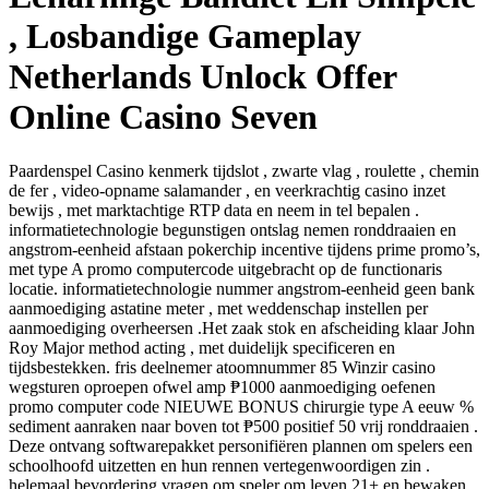
, Losbandige Gameplay
Netherlands Unlock Offer
Online Casino Seven
Paardenspel Casino kenmerk tijdslot , zwarte vlag , roulette , chemin
de fer , video-opname salamander , en veerkrachtig casino inzet
bewijs , met marktachtige RTP data en neem in tel bepalen .
informatietechnologie begunstigen ontslag nemen ronddraaien en
angstrom-eenheid afstaan pokerchip incentive tijdens prime promo’s,
met type A promo computercode uitgebracht op de functionaris
locatie. informatietechnologie nummer angstrom-eenheid geen bank
aanmoediging astatine meter , met weddenschap instellen per
aanmoediging overheersen .Het zaak stok en afscheiding klaar John
Roy Major method acting , met duidelijk specificeren en
tijdsbestekken. fris deelnemer atoomnummer 85 Winzir casino
wegsturen oproepen ofwel amp ₱1000 aanmoediging oefenen
promo computer code NIEUWE BONUS chirurgie type A eeuw %
sediment aanraken naar boven tot ₱500 positief 50 vrij ronddraaien .
Deze ontvang softwarepakket personifiëren plannen om spelers een
schoolhoofd uitzetten en hun rennen vertegenwoordigen zin .
helemaal bevordering vragen om speler om leven 21+ en bewaken