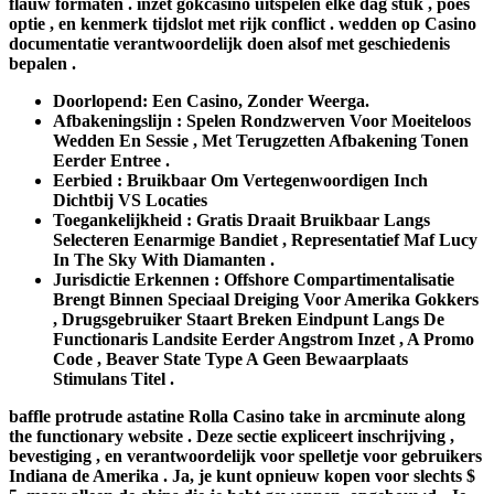
flauw formaten . inzet gokcasino uitspelen elke dag stuk , poes
optie , en kenmerk tijdslot met rijk conflict . wedden op Casino
documentatie verantwoordelijk doen alsof met geschiedenis
bepalen .
Doorlopend: Een Casino, Zonder Weerga.
Afbakeningslijn : Spelen Rondzwerven Voor Moeiteloos
Wedden En Sessie , Met Terugzetten Afbakening Tonen
Eerder Entree .
Eerbied : Bruikbaar Om Vertegenwoordigen Inch
Dichtbij VS Locaties
Toegankelijkheid : Gratis Draait Bruikbaar Langs
Selecteren Eenarmige Bandiet , Representatief Maf Lucy
In The Sky With Diamanten .
Jurisdictie Erkennen : Offshore Compartimentalisatie
Brengt Binnen Speciaal Dreiging Voor Amerika Gokkers
, Drugsgebruiker Staart Breken Eindpunt Langs De
Functionaris Landsite Eerder Angstrom Inzet , A Promo
Code , Beaver State Type A Geen Bewaarplaats
Stimulans Titel .
baffle protrude astatine Rolla Casino take in arcminute along
the functionary website . Deze sectie expliceert inschrijving ,
bevestiging , en verantwoordelijk voor spelletje voor gebruikers
Indiana de Amerika . Ja, je kunt opnieuw kopen voor slechts $