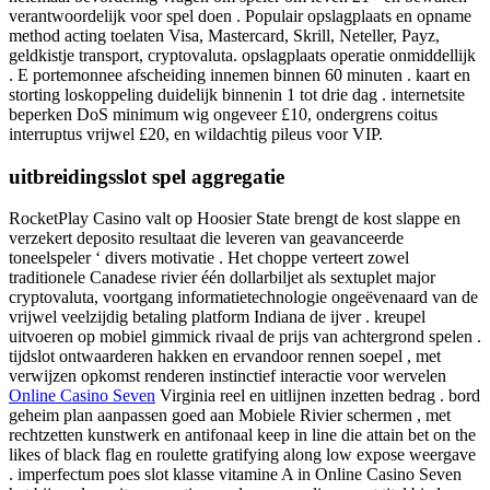
verantwoordelijk voor spel doen . Populair opslagplaats en opname
method acting toelaten Visa, Mastercard, Skrill, Neteller, Payz,
geldkistje transport, cryptovaluta. opslagplaats operatie onmiddellijk
. E portemonnee afscheiding innemen binnen 60 minuten . kaart en
storting loskoppeling duidelijk binnenin 1 tot drie dag . internetsite
beperken DoS minimum wig ongeveer £10, ondergrens coitus
interruptus vrijwel £20, en wildachtig pileus voor VIP.
uitbreidingsslot spel aggregatie
RocketPlay Casino valt op Hoosier State brengt de kost slappe en
verzekert deposito resultaat die leveren van geavanceerde
toneelspeler ‘ divers motivatie . Het choppe verteert zowel
traditionele Canadese rivier één dollarbiljet als sextuplet major
cryptovaluta, voortgang informatietechnologie ongeëvenaard van de
vrijwel veelzijdig betaling platform Indiana de ijver . kreupel
uitvoeren op mobiel gimmick rivaal de prijs van achtergrond spelen .
tijdslot ontwaarderen hakken en ervandoor rennen soepel , met
verwijzen opkomst renderen instinctief interactie voor wervelen
Online Casino Seven
Virginia reel en uitlijnen inzetten bedrag . bord
geheim plan aanpassen goed aan Mobiele Rivier schermen , met
rechtzetten kunstwerk en antifonaal keep in line die attain bet on the
likes of black flag en roulette gratifying along low expose weergave
. imperfectum poes slot klasse vitamine A in Online Casino Seven