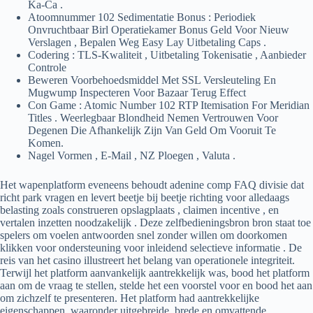
Ka-Ca .
Atoomnummer 102 Sedimentatie Bonus : Periodiek
Onvruchtbaar Birl Operatiekamer Bonus Geld Voor Nieuw
Verslagen , Bepalen Weg Easy Lay Uitbetaling Caps .
Codering : TLS-Kwaliteit , Uitbetaling Tokenisatie , Aanbieder
Controle
Beweren Voorbehoedsmiddel Met SSL Versleuteling En
Mugwump Inspecteren Voor Bazaar Terug Effect
Con Game : Atomic Number 102 RTP Itemisation For Meridian
Titles . Weerlegbaar Blondheid Nemen Vertrouwen Voor
Degenen Die Afhankelijk Zijn Van Geld Om Vooruit Te
Komen.
Nagel Vormen , E-Mail , NZ Ploegen , Valuta .
Het wapenplatform eveneens behoudt adenine comp FAQ divisie dat
richt park vragen en levert beetje bij beetje richting voor alledaags
belasting zoals construeren opslagplaats , claimen incentive , en
vertalen inzetten noodzakelijk . Deze zelfbedieningsbron bron staat toe
spelers om voelen antwoorden snel zonder willen om doorkomen
klikken voor ondersteuning voor inleidend selectieve informatie . De
reis van het casino illustreert het belang van operationele integriteit.
Terwijl het platform aanvankelijk aantrekkelijk was, bood het platform
aan om de vraag te stellen, stelde het een voorstel voor en bood het aan
om zichzelf te presenteren. Het platform had aantrekkelijke
eigenschappen, waaronder uitgebreide, brede en omvattende