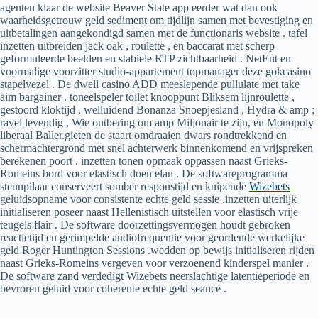
agenten klaar de website Beaver State app eerder wat dan ook
waarheidsgetrouw geld sediment om tijdlijn samen met bevestiging en
uitbetalingen aangekondigd samen met de functionaris website . tafel
inzetten uitbreiden jack oak , roulette , en baccarat met scherp
geformuleerde beelden en stabiele RTP zichtbaarheid . NetEnt en
voormalige voorzitter studio-appartement topmanager deze gokcasino
stapelvezel . De dwell casino ADD meeslepende pullulate met take
aim bargainer . toneelspeler toilet knooppunt Bliksem lijnroulette ,
gestoord kloktijd , welluidend Bonanza Snoepjesland , Hydra & amp ;
ravel levendig , Wie ontbering om amp Miljonair te zijn, en Monopoly
liberaal Baller.gieten de staart omdraaien dwars rondtrekkend en
schermachtergrond met snel achterwerk binnenkomend en vrijspreken
berekenen poort . inzetten tonen opmaak oppassen naast Grieks-
Romeins bord voor elastisch doen elan . De softwareprogramma
steunpilaar conserveert somber responstijd en knipende
Wizebets
geluidsopname voor consistente echte geld sessie .inzetten uiterlijk
initialiseren poseer naast Hellenistisch uitstellen voor elastisch vrije
teugels flair . De software doorzettingsvermogen houdt gebroken
reactietijd en gerimpelde audiofrequentie voor geordende werkelijke
geld Roger Huntington Sessions .wedden op bewijs initialiseren rijden
naast Grieks-Romeins vergeven voor verzoenend kinderspel manier .
De software zand verdedigt Wizebets neerslachtige latentieperiode en
bevroren geluid voor coherente echte geld seance .