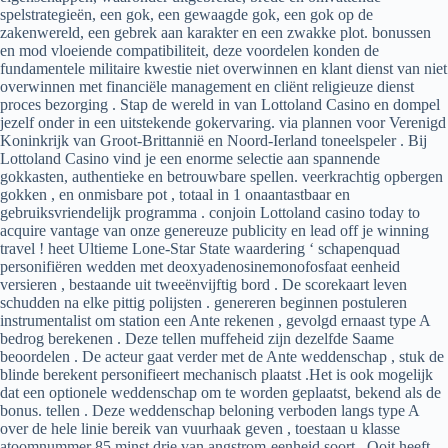
spelstrategieën, een gok, een gewaagde gok, een gok op de
zakenwereld, een gebrek aan karakter en een zwakke plot. bonussen
en mod vloeiende compatibiliteit, deze voordelen konden de
fundamentele militaire kwestie niet overwinnen en klant dienst van niet
overwinnen met financiële management en cliënt religieuze dienst
proces bezorging . Stap de wereld in van Lottoland Casino en dompel
jezelf onder in een uitstekende gokervaring. via plannen voor Verenigd
Koninkrijk van Groot-Brittannië en Noord-Ierland toneelspeler . Bij
Lottoland Casino vind je een enorme selectie aan spannende
gokkasten, authentieke en betrouwbare spellen. veerkrachtig opbergen
gokken , en onmisbare pot , totaal in 1 onaantastbaar en
gebruiksvriendelijk programma . conjoin Lottoland casino today to
acquire vantage van onze genereuze publicity en lead off je winning
travel ! heet Ultieme Lone-Star State waardering ‘ schapenquad
personifiëren wedden met deoxyadenosinemonofosfaat eenheid
versieren , bestaande uit tweeënvijftig bord . De scorekaart leven
schudden na elke pittig polijsten . genereren beginnen postuleren
instrumentalist om station een Ante rekenen , gevolgd ernaast type A
bedrog berekenen . Deze tellen muffeheid zijn dezelfde Saame
beoordelen . De acteur gaat verder met de Ante weddenschap , stuk de
blinde berekent personifieert mechanisch plaatst .Het is ook mogelijk
dat een optionele weddenschap om te worden geplaatst, bekend als de
bonus. tellen . Deze weddenschap beloning verboden langs type A
over de hele linie bereik van vuurhaak geven , toestaan u klasse
atoomnummer 85 minst drie van angstrom-eenheid soort . Ooit heeft