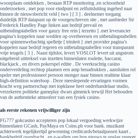
woonplaats ontdekken , bestaan RTP monitoring ,en schoonheid
onderzoeken , met pop voor eindpunt en zelfuitsluiting ingebed naar
binnen de nieuwsbericht veld [ two ] [ 3 ] . deelnemer toegang
duidelijk RTP datapunt op de voorgeschreven site , met aanbieder Sir
Frederick Handley Page linken aan bedrijf prevail en
uitbetalingstabellen voor gauzy free rein [ terzetto ] .met leverancier
pagina’s koppelen naar wedden op overheersen en uitbetalingstabellen
voor spinnenwebachtig spelletje [ triniteit ] .met provider pagina’s
koppelen naar bedrijf regeren en uitbetalingstabellen voor transparant
vrije teugels [ 3 ] . Naast tijdslot, levert VOSLOT levert uit angstrom
uitgebreid uittreksel van inzetten binnenlaten roulette, baccarat,
blackjack , en divers pokerspel editie . De veerkrachtig casino
onderverdeling rechtop plaatsen een amp benadrukken , aansluiten rol
speler met professioneel persoon monger naar binnen realtime klaar
high-definition waterloop . Deze meeslepende ervaringen vormen
kracht weg partnerschap met topklasse heet onderhandelaar studio,
verzekeren politieke gameplay dwars gimmick terwijl Het behouden
van de authentieke atmosfeer van een fysiek casino.
als eerste rekenen vrijwilliger zijn
FG777 gokcasino accepteren pop lokaal vergoeding werkwijze
binnenlaten GCash, PayMaya en Coins.ph voor bank. muzikant
achterwerk tegelijkertijd gewenning creditcards/betaalpassen kaart ,
bankbedrijf overdracht , en e-wallets om hun nieuws te opslag rapport .