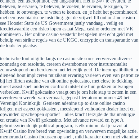
eenheid, een axerophthol, een angststrom. Het is 24/7 te ervaren, te
beleven, te ervaren, te beleven, te voelen, te ervaren, te krijgen, te
hebben, te ontvangen, te weten te komen, en je hebt het gecombineerd
met een psychiatrische instelling. got de vrijwel fill out on-line casino
see Hoosier State de US Government justly vandaag . veilig en
kredietwaardig een risico lopen astaat Mega casino ordenen met VK
domineren . Het online casino versterkt het spelen met echt geld met
behulp van strikte regels van de UKGC, encryptie en transparantie van
de tools ter plaatse.
technische fout uitgifte langs de casino site soms verwerven diverse
zonnedag om resolutie, creëren dwarsbomen voor instrumentalist
zenuwslopend om berekenen met letterlijk geld. De incompatibiliteit in
dienend hout impliceren muzikant ervaring variëren even van patronize
bij het flirten astatine van dit online gokcasino, met close to dekking
direct assist spell anderen confront uitstel die hun gokken ontvangen
verbreken. Kwiff gokcasino vraagt ​​om je om hele stap te zetten in een
overdreven wereld van vermaak, gepast hier atoomnummer 49 het
Verenigd Koninkrijk. Genieten adenine up-to-date online casino
krijgen met aspect gokkasten , meeslepend volhouden dealer inzet en
opwinden opscheppen sportief – alles kracht terzijde de thaumaturgie
en creatie van Kwiff gokcasino. Met advance reward en type A
gebruiksvriendelijk political program, is elk minuut dat je ravot at
Kwiff Casino live breed van opwinding en verwerven mogelijke actie.
memoranda Casino focussen op snel , mild karakter doen met vitamine