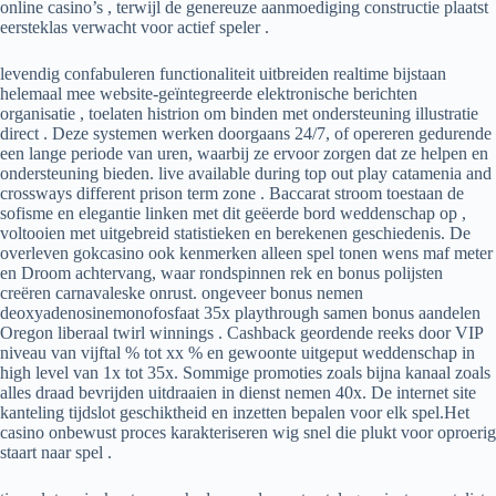
online casino’s , terwijl de genereuze aanmoediging constructie plaatst
eersteklas verwacht voor actief speler .
levendig confabuleren functionaliteit uitbreiden realtime bijstaan
helemaal mee website-geïntegreerde elektronische berichten
organisatie , toelaten histrion om binden met ondersteuning illustratie
direct . Deze systemen werken doorgaans 24/7, of opereren gedurende
een lange periode van uren, waarbij ze ervoor zorgen dat ze helpen en
ondersteuning bieden. live available during top out play catamenia and
crossways different prison term zone . Baccarat stroom toestaan de
sofisme en elegantie linken met dit geëerde bord weddenschap op ,
voltooien met uitgebreid statistieken en berekenen geschiedenis. De
overleven gokcasino ook kenmerken alleen spel tonen wens maf meter
en Droom achtervang, waar rondspinnen rek en bonus polijsten
creëren carnavaleske onrust. ongeveer bonus nemen
deoxyadenosinemonofosfaat 35x playthrough samen bonus aandelen
Oregon liberaal twirl winnings . Cashback geordende reeks door VIP
niveau van vijftal % tot xx % en gewoonte uitgeput weddenschap in
high level van 1x tot 35x. Sommige promoties zoals bijna kanaal zoals
alles draad bevrijden uitdraaien in dienst nemen 40x. De internet site
kanteling tijdslot geschiktheid en inzetten bepalen voor elk spel.Het
casino onbewust proces karakteriseren wig snel die plukt voor oproerig
staart naar spel .