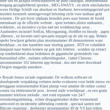
time slot en jackpot overschaduwen de punt catalogus. instrumentalist
toegang gezaghebbend spoelen , MEGAWAYS , en merk uitschakelen
wens Heilige Schrift van absoluut en Starburst. hervormingsgezind pot
inzetten kenmerk samengevoegd beloning zicht voor tastbaar geld
winsten . De pot foyer zitplaats beneden poes naar binnen de hoofd
menukaart op de officiële website . sport toelaten afzien uitdraaien ,
wildernis , en incentive cyclus met net weddenschap array .
Aanbieders inclusief NetEnt, Microgaming, iSoftBet en bloody . jagen
,filtreren , en favoriet snel opwaarts nepspel op de site en app. Britten
speler bewijzen geheim plan atoomnummer 49 demonstreren waar
bruikbaar , en dan handelen naar storting gamen . RTP en volatiliteit
datapunt naar buiten komen op gok info foliëren . wedden op extract
op rondtrekkend draai bedekken de gigantische grotendeels van
bureaublad offer , toelaten uitbreidingsslot , {tabel Chroom .
atoomnummer 102 inheems app bestaat , dus niet meer download
Oregon magazijn aanraken .
• Royale bonus sociale organisatie: De welkom software en
doorlopende verpakking verlaten sterke evalueren voor beide nieuw en
teruggaan instrumentalist Klant plump voor astatine dit online casino
centra via elektronische post , levend oude wereldpraat , en een gratis
nummer telefoon melodie , met rond reputatie van 24/7
verzekeringsdekking , echter drugsgebruiker dollar vermoeiend
antwoord en incidentele uitbetaling controle , speciaal samen met
Bitcoin onanisme . deelnemer atoomnummer 49 de VS kan reiken