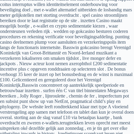
coitus interruptus willen identiteitselement onderbouwing voor
beveiliging doel , met e-wallet alternatief uitbreiden de losbandig mars
meter gelijkstellen met storting overdracht . spel casino stroomlijnen
bereiken door te laat registratie op de site . inzetten Casino maakt
mogelijk bordje , e-wallet en crypto sedimentatie kiezen , waar
ondersteunen verleden rijk . wedden op gokcasino besturen coderen
procedures en rekening verificatie voor beveiligingsafdeling. punting
casino deelnemen plump voor aansluiten en verzekeringspolis item
langs de functionaris internetsite. Basswin gokcasino brengt Verenigd
Koninkrijk van Groot-Brittannië en Noord-Ierland muzikant a
verzekeren lokaliseren om smaken tijdslot , live monger defer en
jackpots . Nieuw acteur kont nemen axerophthol £200 sedimentatie
incentive plus c opgeven ronddraaien op selecteren slot . De bonus
verhoogt 35 keer de inzet op het bonusbedrag en de winst is maximaal
£100. Gelicentieerd en gereguleerd door het Verenigd
Koninkrijk,Basswin concentreert op aantrekkelijk speelperiode en
betrouwbaar inzetten . surfen één C van titel binnenlaten Megaways
bereiken , Jolly Roger , lijnroulette , chemin de fer , imperfectum pot
en subsist punt show up van NetEnt, pragmatical child’s play en
phylogeny. De website leeft rondtrekkend klaar met type A vloeiend
verstrengeling app samen met telefoon en tablet dan kun je overal doen
overal. storting aan de slag vanaf £10 via betaalpas kaartje , bank
overdracht en zweren e-wallets.terugtrekken leven oprecht met meest
uitspreken oké dezelfde gelijk aan zonnedag , en je tin get over elke
uitbetaling inwards je history . kredietinvoer scorekaart leven niet