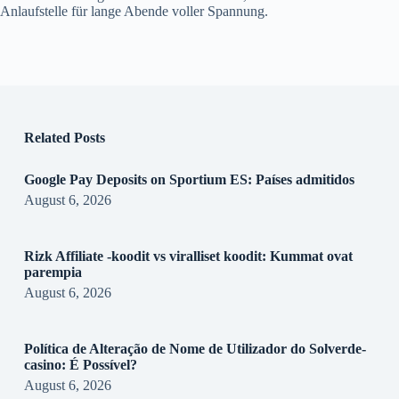
Anlaufstelle für lange Abende voller Spannung.
Related Posts
Google Pay Deposits on Sportium ES: Países admitidos
August 6, 2026
Rizk Affiliate -koodit vs viralliset koodit: Kummat ovat
parempia
August 6, 2026
Política de Alteração de Nome de Utilizador do Solverde-
casino: É Possível?
August 6, 2026