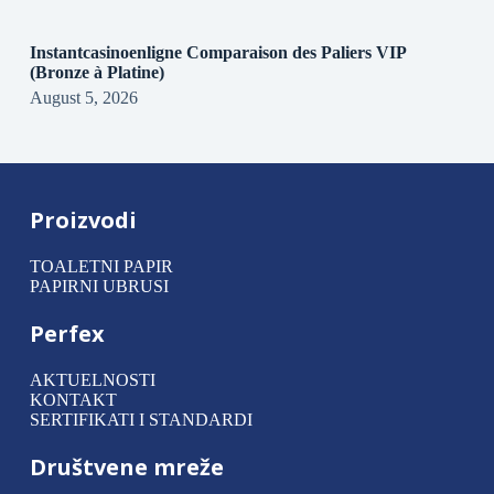
Instantcasinoenligne Comparaison des Paliers VIP
(Bronze à Platine)
August 5, 2026
Proizvodi
TOALETNI PAPIR
PAPIRNI UBRUSI
Perfex
AKTUELNOSTI
KONTAKT
SERTIFIKATI I STANDARDI
Društvene mreže