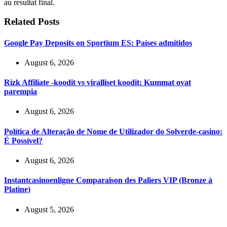
au resultat final.
Related Posts
Google Pay Deposits on Sportium ES: Países admitidos
August 6, 2026
Rizk Affiliate -koodit vs viralliset koodit: Kummat ovat
parempia
August 6, 2026
Política de Alteração de Nome de Utilizador do Solverde-casino:
É Possível?
August 6, 2026
Instantcasinoenligne Comparaison des Paliers VIP (Bronze à
Platine)
August 5, 2026