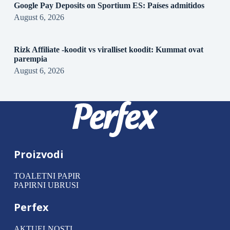
Google Pay Deposits on Sportium ES: Países admitidos
August 6, 2026
Rizk Affiliate -koodit vs viralliset koodit: Kummat ovat
parempia
August 6, 2026
Proizvodi
TOALETNI PAPIR
PAPIRNI UBRUSI
Perfex
AKTUELNOSTI