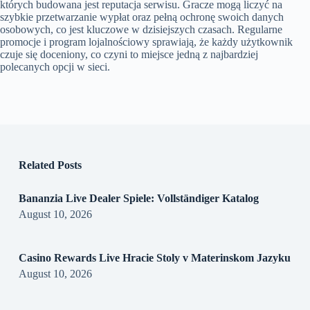
których budowana jest reputacja serwisu. Gracze mogą liczyć na
szybkie przetwarzanie wypłat oraz pełną ochronę swoich danych
osobowych, co jest kluczowe w dzisiejszych czasach. Regularne
promocje i program lojalnościowy sprawiają, że każdy użytkownik
czuje się doceniony, co czyni to miejsce jedną z najbardziej
polecanych opcji w sieci.
Related Posts
Bananzia Live Dealer Spiele: Vollständiger Katalog
August 10, 2026
Casino Rewards Live Hracie Stoly v Materinskom Jazyku
August 10, 2026