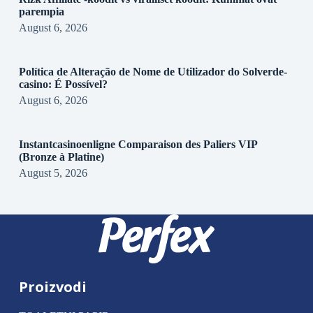
parempia
August 6, 2026
Política de Alteração de Nome de Utilizador do Solverde-
casino: É Possível?
August 6, 2026
Instantcasinoenligne Comparaison des Paliers VIP
(Bronze à Platine)
August 5, 2026
Proizvodi