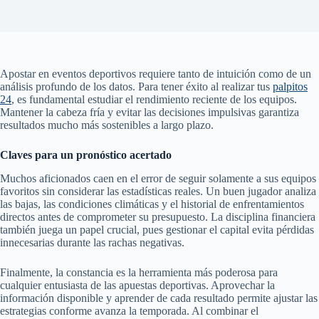
Apostar en eventos deportivos requiere tanto de intuición como de un
análisis profundo de los datos. Para tener éxito al realizar tus
palpitos
24
, es fundamental estudiar el rendimiento reciente de los equipos.
Mantener la cabeza fría y evitar las decisiones impulsivas garantiza
resultados mucho más sostenibles a largo plazo.
Claves para un pronóstico acertado
Muchos aficionados caen en el error de seguir solamente a sus equipos
favoritos sin considerar las estadísticas reales. Un buen jugador analiza
las bajas, las condiciones climáticas y el historial de enfrentamientos
directos antes de comprometer su presupuesto. La disciplina financiera
también juega un papel crucial, pues gestionar el capital evita pérdidas
innecesarias durante las rachas negativas.
Finalmente, la constancia es la herramienta más poderosa para
cualquier entusiasta de las apuestas deportivas. Aprovechar la
información disponible y aprender de cada resultado permite ajustar las
estrategias conforme avanza la temporada. Al combinar el