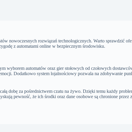
astów nowoczesnych rozwiązań technologicznych. Warto sprawdzić ofe
rzygodę z automatami online w bezpiecznym środowisku.
omnym wyborem automatów oraz gier stołowych od czołowych dostawców
ch emocji. Dodatkowo system lojalnościowy pozwala na zdobywanie punk
z całą dobę za pośrednictwem czatu na żywo. Dzięki temu każdy probl
yskują pewność, że ich środki oraz dane osobowe są chronione przez