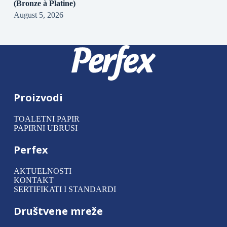
(Bronze à Platine)
August 5, 2026
Proizvodi
TOALETNI PAPIR
PAPIRNI UBRUSI
Perfex
AKTUELNOSTI
KONTAKT
SERTIFIKATI I STANDARDI
Društvene mreže