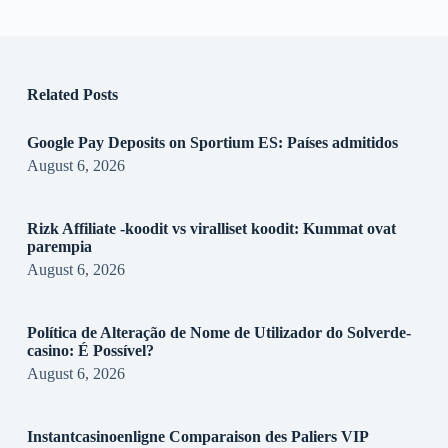
Related Posts
Google Pay Deposits on Sportium ES: Países admitidos
August 6, 2026
Rizk Affiliate -koodit vs viralliset koodit: Kummat ovat
parempia
August 6, 2026
Política de Alteração de Nome de Utilizador do Solverde-
casino: É Possível?
August 6, 2026
Instantcasinoenligne Comparaison des Paliers VIP