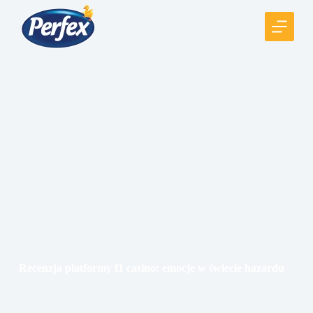
S
k
i
p
t
o
c
o
n
t
e
n
t
Recenzja platformy f1 casino: emocje w świecie hazardu