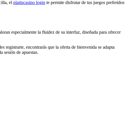
illa, el
platincasino login
te permite disfrutar de tus juegos preferidos
oran especialmente la fluidez de su interfaz, diseñada para ofrecer
s registrarte, encontrarás que la oferta de bienvenida se adapta
da sesión de apuestas.