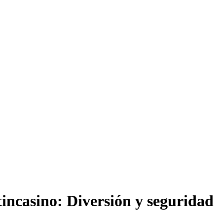
tincasino: Diversión y seguridad